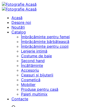
Acasă
Despre noi
Noutăți
Catalog
Îmbrăcăminte pentru femei
Îmbrăcăminte bărbătească
Îmbrăcăminte pentru copii
Lenjerie intimă
Costume de baie
Second hand
Încălțăminte
Accesoriu
Ceasuri și bijuterii
Cosmetică
Mobilier
Produse pentru casă
Paleți multimix
Contacte