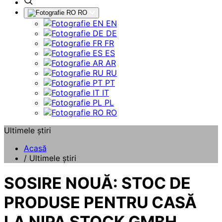
RO
EN
DE
FR
ES
AR
RU
PT
IT
PL
RO
Ultimele știri
Acasă
/
Ultimele știri
SOSIRE NOUĂ: STOC DE
PRODUSE PENTRU CASĂ
LA NIPA STOCK GMBH