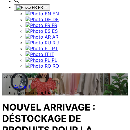
FR
EN
DE
FR
ES
AR
RU
PT
IT
PL
RO
Dernières actualités
Accueil
/
Dernières actualités
NOUVEL ARRIVAGE :
DÉSTOCKAGE DE
PRODUITS POUR LA