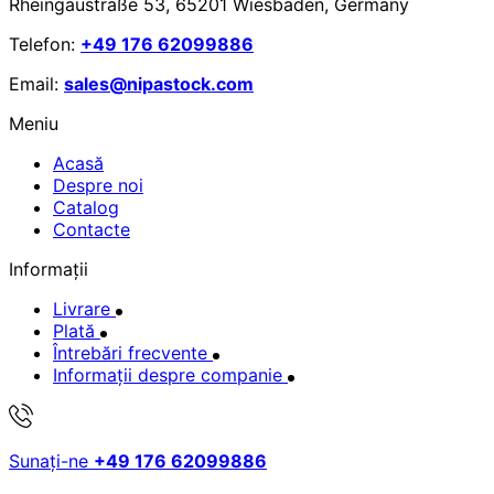
Rheingaustraße 53, 65201 Wiesbaden, Germany
Telefon:
+49 176 62099886
Email:
sales@nipastock.com
Meniu
Acasă
Despre noi
Catalog
Contacte
Informații
Livrare
Plată
Întrebări frecvente
Informații despre companie
Sunați-ne
+49 176 62099886