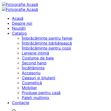
Acasă
Despre noi
Noutăți
Catalog
Îmbrăcăminte pentru femei
Îmbrăcăminte bărbătească
Îmbrăcăminte pentru copii
Lenjerie intimă
Costume de baie
Second hand
Încălțăminte
Accesoriu
Ceasuri și bijuterii
Cosmetică
Mobilier
Produse pentru casă
Paleți multimix
Contacte