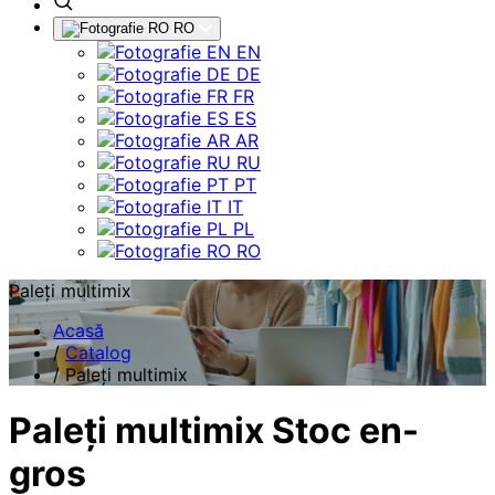
RO
EN
DE
FR
ES
AR
RU
PT
IT
PL
RO
Paleți multimix
Acasă
/
Catalog
/
Paleți multimix
Paleți multimix Stoc en-
gros