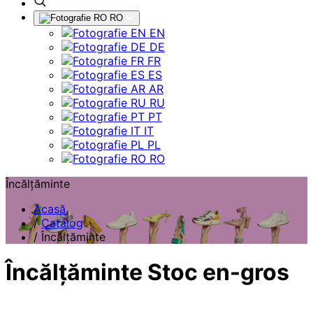
RO
EN
DE
FR
ES
AR
RU
PT
IT
PL
RO
Încălțăminte
Acasă
/
Catalog
/
Încălțăminte
Încălțăminte Stoc en-gros