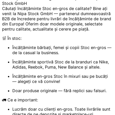
Stock GmbH
Căutați încălțăminte Stoc en-gros de calitate? Bine ați
venit la Nipa Stock GmbH — partenerul dumneavoastră
B2B de încredere pentru livrări de încălțăminte de brand
din Europa! Oferim doar modele originale, selectate
pentru calitate, actualitate și cerere pe piață.
🛒 În stoc:
Încălțăminte bărbați, femei și copii Stoc en-gros —
de la casual la business.
Încălțăminte sportivă Stoc de la branduri ca Nike,
Adidas, Reebok, Puma, New Balance și altele.
Încălțăminte en-gros Stoc în mixuri sau pe bucăți
— alegeți ce vă convine!
Doar produse originale — fără replici sau falsuri.
🚛 Ce e important:
Lucrăm doar cu clienți en-gros. Toate livrările sunt
directe de pe depozite și marketplace-uri