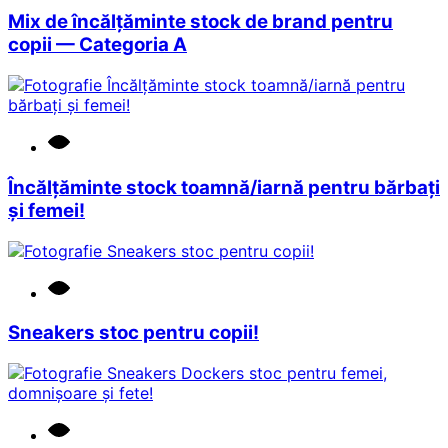
Mix de încălțăminte stock de brand pentru
copii — Categoria A
Încălțăminte stock toamnă/iarnă pentru bărbați
și femei!
Sneakers stoc pentru copii!