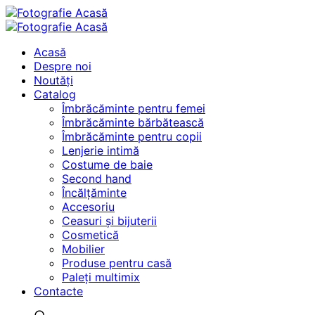
Acasă
Despre noi
Noutăți
Catalog
Îmbrăcăminte pentru femei
Îmbrăcăminte bărbătească
Îmbrăcăminte pentru copii
Lenjerie intimă
Costume de baie
Second hand
Încălțăminte
Accesoriu
Ceasuri și bijuterii
Cosmetică
Mobilier
Produse pentru casă
Paleți multimix
Contacte