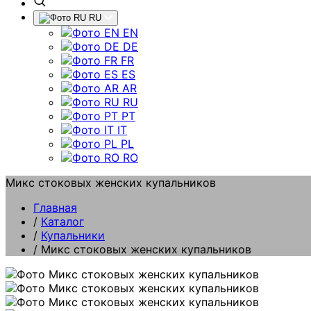
RU
EN
DE
FR
ES
AR
RU
PT
IT
PL
RO
Микс стоковых женских купальников
Главная
/
Каталог
/
Купальники
/
Микс стоковых женских купальников