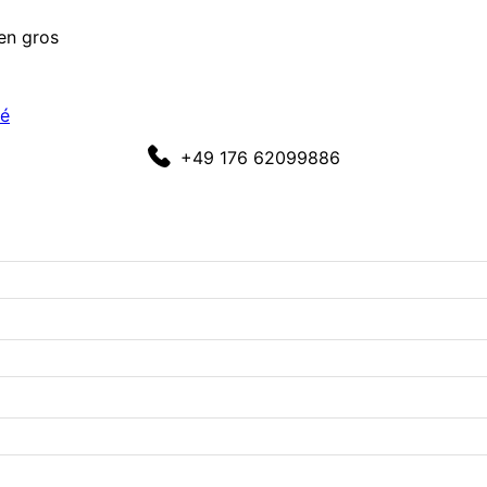
en gros
té
+49 176 62099886