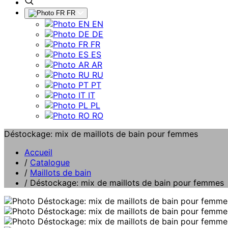
FR
EN
DE
FR
ES
AR
RU
PT
IT
PL
RO
Déstockage: mix de maillots de bain pour femmes
Accueil
/
Catalogue
/
Maillots de bain
/
Déstockage: mix de maillots de bain pour femmes