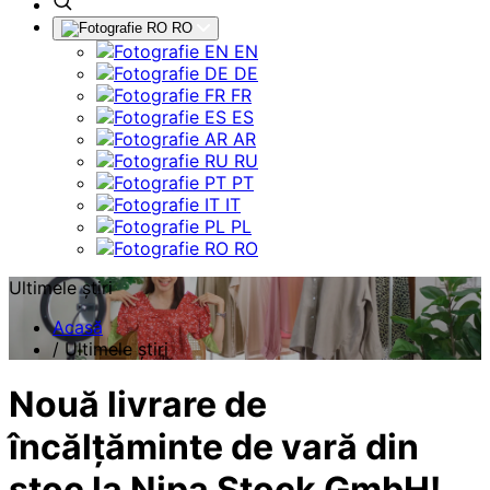
RO
EN
DE
FR
ES
AR
RU
PT
IT
PL
RO
Ultimele știri
Acasă
/
Ultimele știri
Nouă livrare de
încălțăminte de vară din
stoc la Nipa Stock GmbH!