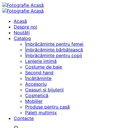
Acasă
Despre noi
Noutăți
Catalog
Îmbrăcăminte pentru femei
Îmbrăcăminte bărbătească
Îmbrăcăminte pentru copii
Lenjerie intimă
Costume de baie
Second hand
Încălțăminte
Accesoriu
Ceasuri și bijuterii
Cosmetică
Mobilier
Produse pentru casă
Paleți multimix
Contacte