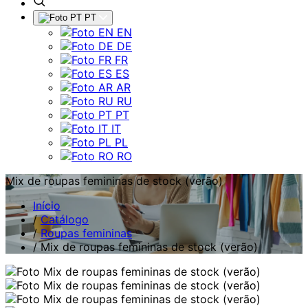
PT
EN
DE
FR
ES
AR
RU
PT
IT
PL
RO
Mix de roupas femininas de stock (verão)
Início
/
Catálogo
/
Roupas femininas
/
Mix de roupas femininas de stock (verão)