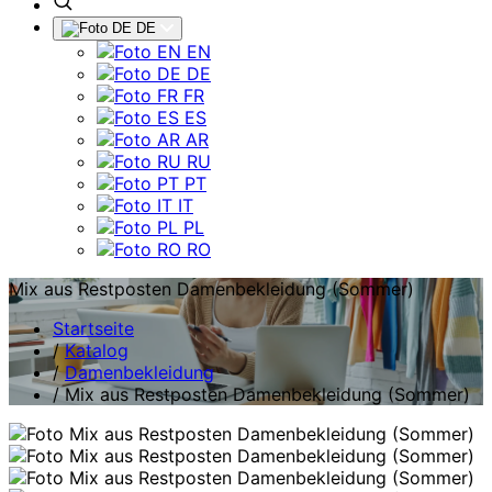
DE
EN
DE
FR
ES
AR
RU
PT
IT
PL
RO
Mix aus Restposten Damenbekleidung (Sommer)
Startseite
/
Katalog
/
Damenbekleidung
/
Mix aus Restposten Damenbekleidung (Sommer)