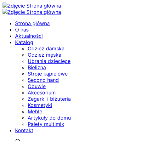
Strona główna
O nas
Aktualności
Katalog
Odzież damska
Odzież męska
Ubrania dziecięce
Bielizna
Stroje kąpielowe
Second hand
Obuwie
Akcesorium
Zegarki i biżuteria
Kosmetyki
Meble
Artykuły do domu
Palety multimix
Kontakt