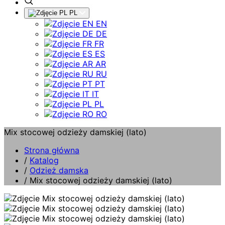
PL
EN
DE
FR
ES
AR
RU
PT
IT
PL
RO
Mix stocowej odzieży damskiej (lato)
Strona główna
/
Katalog
/
Odzież damska
/
Mix stocowej odzieży damskiej (lato)