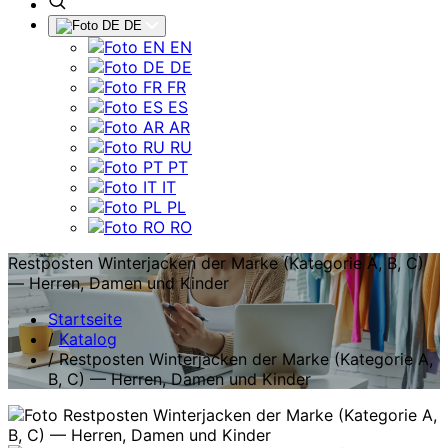
DE
EN
DE
FR
ES
AR
RU
PT
IT
PL
RO
Restposten Winterjacken der Marke (Kategorie A, B, C)
— Herren, Damen und Kinder
Startseite
/
Katalog
/
Restposten Winterjacken der Marke (Kategorie A,
B, C) — Herren, Damen und Kinder