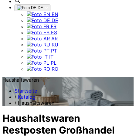
DE
EN
DE
FR
ES
AR
RU
PT
IT
PL
RO
Haushaltswaren
Startseite
/
Katalog
/
Haushaltswaren
Haushaltswaren
Restposten Großhandel