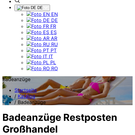
DE
EN
DE
FR
ES
AR
RU
PT
IT
PL
RO
Badeanzüge
Startseite
/
Katalog
/
Badeanzüge
Badeanzüge Restposten
Großhandel