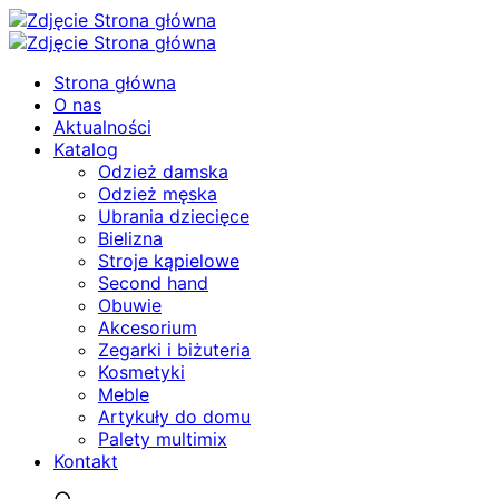
Strona główna
O nas
Aktualności
Katalog
Odzież damska
Odzież męska
Ubrania dziecięce
Bielizna
Stroje kąpielowe
Second hand
Obuwie
Akcesorium
Zegarki i biżuteria
Kosmetyki
Meble
Artykuły do domu
Palety multimix
Kontakt