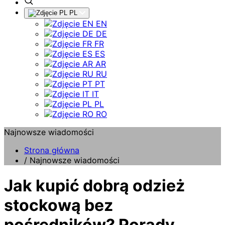
PL
EN
DE
FR
ES
AR
RU
PT
IT
PL
RO
Najnowsze wiadomości
Strona główna
/
Najnowsze wiadomości
Jak kupić dobrą odzież
stockową bez
pośredników? Porady