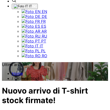
IT
EN
DE
FR
ES
AR
RU
PT
IT
PL
RO
Ultimi articoli
Home
/
Ultimi articoli
Nuovo arrivo di T-shirt
stock firmate!