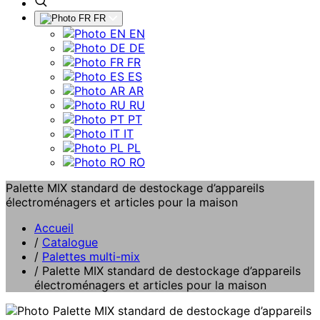
FR
EN
DE
FR
ES
AR
RU
PT
IT
PL
RO
Palette MIX standard de destockage d’appareils
électroménagers et articles pour la maison
Accueil
/
Catalogue
/
Palettes multi-mix
/
Palette MIX standard de destockage d’appareils
électroménagers et articles pour la maison