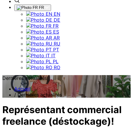
FR
EN
DE
FR
ES
AR
RU
PT
IT
PL
RO
Dernières actualités
Accueil
/
Dernières actualités
Représentant commercial
freelance (déstockage)!