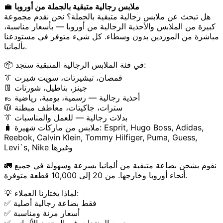
ملابس رجالية متبقية بالجملة من أوروبا
💼
هل تبحث عن ملابس رجالية متبقية بالجملة؟ نحن نقدم مجموعة
كبيرة من الملابس والأحذية الرجالية من أوروبا — بأسعار مناسبة،
مباشرة من الموردين بدون وسطاء. كل شيء متوفر في مستودعنا
بألمانيا.
📦 في فئة الملابس الرجالية المتبقية ستجد:
👔 قمصان، تيشيرتات، سويت شيرت
👖 جينز، بناطيل، شورتات
👞 أحذية رجالية — رسمية، يومية، رياضية
🧥 سترات، جاكيتات، معاطف مبطنة
👔 بدلات رجالية — للعمل والمناسبات
🧳 ملابس من ماركات شهيرة: Esprit, Hugo Boss, Adidas,
Reebok, Calvin Klein, Tommy Hilfiger, Puma, Guess,
Levi`s, Nike وغيرها
🚛 نقوم بشحن بضاعة متبقية من ألمانيا بسرعة وسهولة في جميع
أنحاء أوروبا وخارجها. من 20 إلى 10,000 قطعة متوفرة.
💡 لماذا يختارنا العملاء:
✅ فقط بضاعة رجالية أصلية
✅ أسعار مرنة ومناسبة
✅ جميع المنتجات في المخزن الألماني