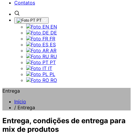
Contatos
PT
EN
DE
FR
ES
AR
RU
PT
IT
PL
RO
Entrega
Início
/
Entrega
Entrega, condições de entrega para
mix de produtos