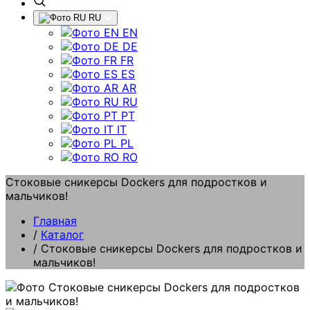
RU
EN
DE
FR
ES
AR
RU
PT
IT
PL
RO
Стоковые сникерсы Dockers для подростков и
мальчиков!
Главная
/
Каталог
/
Стоковые сникерсы Dockers для подростков и
мальчиков!