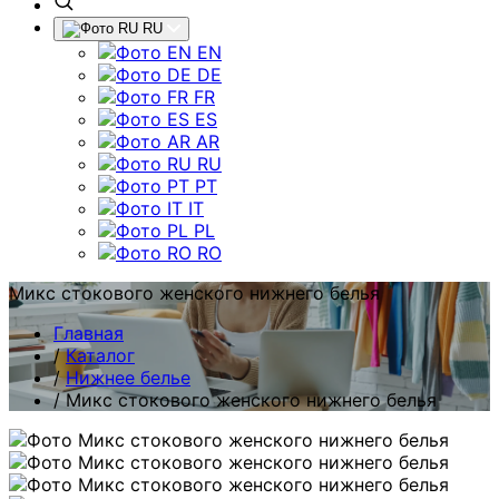
RU
EN
DE
FR
ES
AR
RU
PT
IT
PL
RO
Микс стокового женского нижнего белья
Главная
/
Каталог
/
Нижнее белье
/
Микс стокового женского нижнего белья