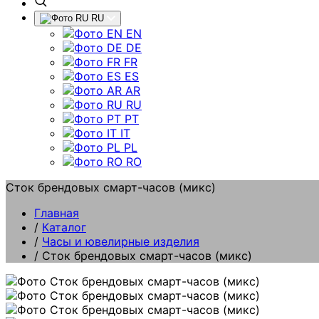
RU
EN
DE
FR
ES
AR
RU
PT
IT
PL
RO
Сток брендовых смарт-часов (микс)
Главная
/
Каталог
/
Часы и ювелирные изделия
/
Сток брендовых смарт-часов (микс)