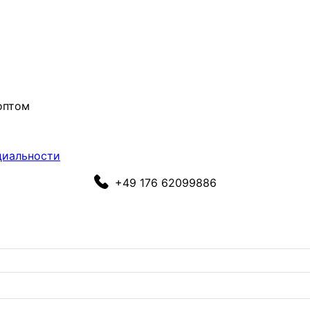
оптом
циальности
+49 176 62099886