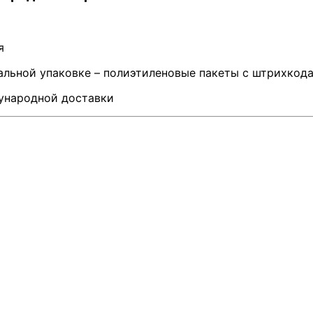
я
альной упаковке – полиэтиленовые пакеты с штрихкод
дународной доставки