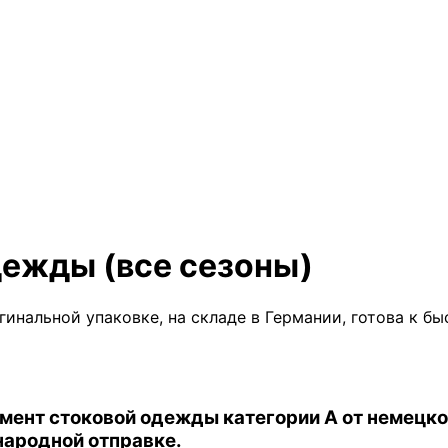
дежды (все сезоны)
гинальной упаковке, на складе в Германии, готова к б
имент
стоковой одежды категории A
от немецко
народной отправке.