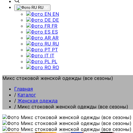
RU
EN
DE
FR
ES
AR
RU
PT
IT
PL
RO
Микс стоковой женской одежды (все сезоны)
Главная
/
Каталог
/
Женская одежда
/
Микс стоковой женской одежды (все сезоны)