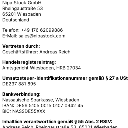
Nipa Stock GmbH
Rheingaustraße 53
65201 Wiesbaden
Deutschland
Telefon: +49 176 62099886
E-Mail: sales@nipastock.com
Vertreten durch:
Geschäftsführer: Andreas Reich
Handelsregistereintrag:
Amtsgericht Wiesbaden, HRB 27034
Umsatzsteuer-Identifikationsnummer gemäß § 27 a USt
DE237 881 695
Bankverbindung:
Nassauische Sparkasse, Wiesbaden
IBAN: DE56 5105 0015 0107 0942 45
BIC: NASSDE55XXX
Inhaltlich verantwortlich gemäß § 55 Abs. 2 RStV:
Andreas Reich, Rheingaustraße 53, 65201 Wiesbaden