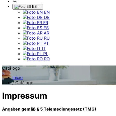
ES
EN
DE
FR
ES
AR
RU
PT
IT
PL
RO
Catálogo
Inicio
/
Catálogo
Impressum
Angaben gemäß § 5 Telemediengesetz (TMG)