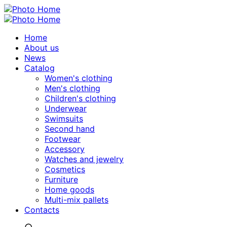
Home
About us
News
Catalog
Women's clothing
Men's clothing
Children's clothing
Underwear
Swimsuits
Second hand
Footwear
Accessory
Watches and jewelry
Сosmetics
Furniture
Home goods
Multi-mix pallets
Contacts