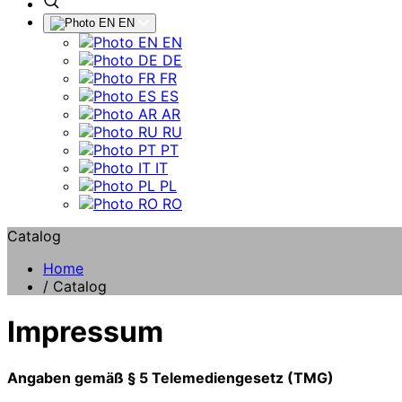
EN
EN
DE
FR
ES
AR
RU
PT
IT
PL
RO
Catalog
Home
/
Catalog
Impressum
Angaben gemäß § 5 Telemediengesetz (TMG)