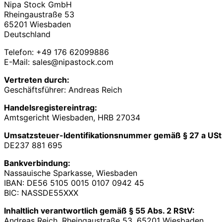
Nipa Stock GmbH
Rheingaustraße 53
65201 Wiesbaden
Deutschland
Telefon: +49 176 62099886
E-Mail: sales@nipastock.com
Vertreten durch:
Geschäftsführer: Andreas Reich
Handelsregistereintrag:
Amtsgericht Wiesbaden, HRB 27034
Umsatzsteuer-Identifikationsnummer gemäß § 27 a USt
DE237 881 695
Bankverbindung:
Nassauische Sparkasse, Wiesbaden
IBAN: DE56 5105 0015 0107 0942 45
BIC: NASSDE55XXX
Inhaltlich verantwortlich gemäß § 55 Abs. 2 RStV:
Andreas Reich, Rheingaustraße 53, 65201 Wiesbaden