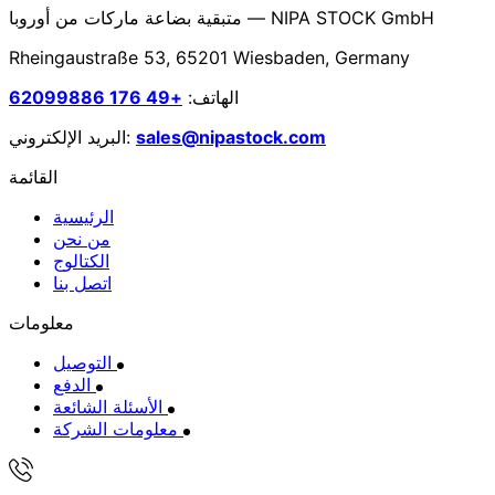
متبقية بضاعة ماركات من أوروبا — NIPA STOCK GmbH
Rheingaustraße 53, 65201 Wiesbaden, Germany
الهاتف:
+49 176 62099886
sales@nipastock.com
البريد الإلكتروني:
القائمة
الرئيسية
من نحن
الكتالوج
اتصل بنا
معلومات
التوصيل
الدفع
الأسئلة الشائعة
معلومات الشركة